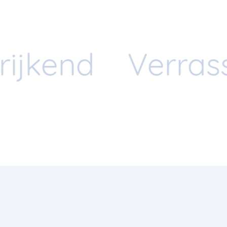
assend
Verf