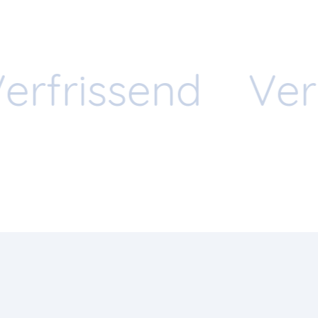
errijkend
Verr