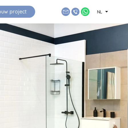
ouw project
NL
FR