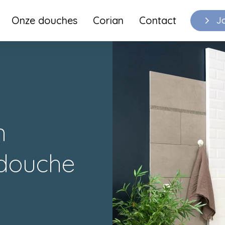
Onze douches
Corian
Contact
J
n
douche